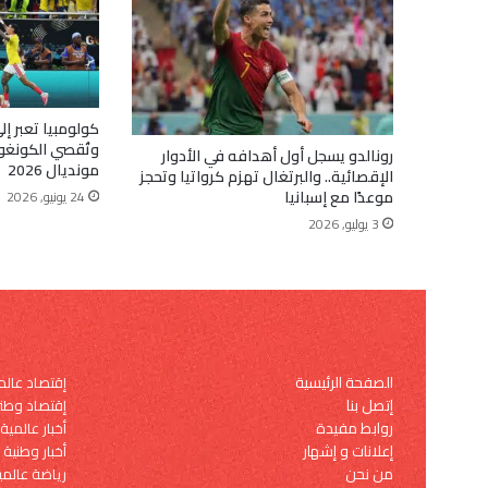
وتُقصي الكونغو
رونالدو يسجل أول أهدافه في الأدوار
مونديال 2026
الإقصائية.. والبرتغال تهزم كرواتيا وتحجز
موعدًا مع إسبانيا
24 يونيو, 2026
3 يوليو, 2026
الصفحة الرئيسية
إقتصاد عال
إتصل بنا
إقتصاد وطن
روابط مفيدة
أخبار عالمية
إعلانات و إشهار
أخبار وطنية
من نحن
رياضة عالمي