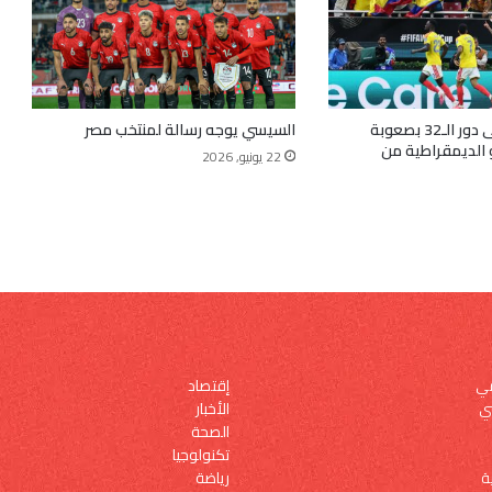
كولومبيا تعبر إلى دور الـ32 بصعوبة
السيسي يوجه رسالة لمنتخب مصر
 الديمقراطية من
22 يونيو, 2026
إقتصاد
مي
الأخبار
ي
الصحة
تكنولوجيا
رياضة
ة