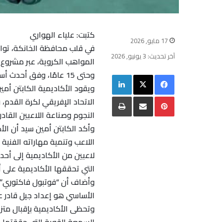
كتبت: علياء الهواري
17 مايو, 2026
في قلب محافظة الخانكة، توا
آخر تحديث: 3 يونيو, 2026
وحتى 15 عامًا، وفق أحدث أساليب التدريب والتأهيل الفني.
فيسبوك
‫X
لينكدإن
بينتيريست
مشاركة عبر البريد
طباعة
الاتحاد الإفريقي لكرة القدم
النجوم وصناعة اللاعبين القاد
وأكد الكابتن أمين سيد أن الأ
لاعبين من الأكاديمية إلى أح
التي تحققها الأكاديمية على أ
وأضاف أن “فوتبول فاكتوري” 
الأساسي هو إعداد جيل قادر ع
وتحظى الأكاديمية بإقبال متزا
السمعة القوية التي حققتها خ