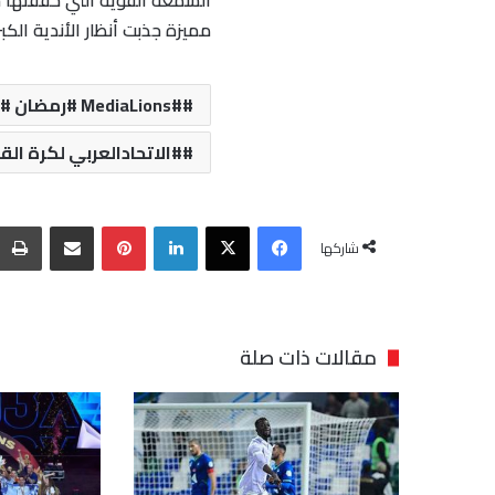
مميزة جذبت أنظار الأندية الكب
#MediaLions #رمضان #سحور #نجوم #فن #مجتمع #إعلام
#الاتحادالعربي لكرة الق
فيسبوك
‫X
لينكدإن
بينتيريست
مشاركة عبر البريد
شاركها
مقالات ذات صلة