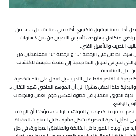
صل أكاديمية فوتبول فاكتوري أكاديمي صناعة جيل جديد من
المواهب الكروية، عبر مشروع رياضي متكامل يستهدف تأسيس اللاعبين من سن 4 سنوات
ويقود الأكاديمية الكابتن أمين سيد، الحاصل على الرخصة “D” والرخصة “C” المعتمدتين من
، والذي نجح في تحويل الأكاديمية إلى منصة حقيقية لاكتشاف
رين على المنافسة.
كاديمية لا تقتصر فقط على التدريب، بل تعمل على بناء شخصية
اللاعب وتنمية مهاراته الفنية والبدنية منذ الصغر، مشيرًا إلى أن الموسم الماضي شهد انتقال 5
د أندية الدوري الممتاز، في خطوة تعكس حجم العمل والنجاحات
رض الواقع.
تضم مجموعة كبيرة من المواهب الواعدة، مؤكدًا أن الهدف
لى تمثيل الكرة المصرية بشكل مشرف خلال السنوات المقبلة.
يد من أولياء الأمور داخل الخانكة والمناطق المجاورة، في ظل
لال الفترة الأخيرة، خاصة بعد ظهور عدد من لاعبيها بمستويات