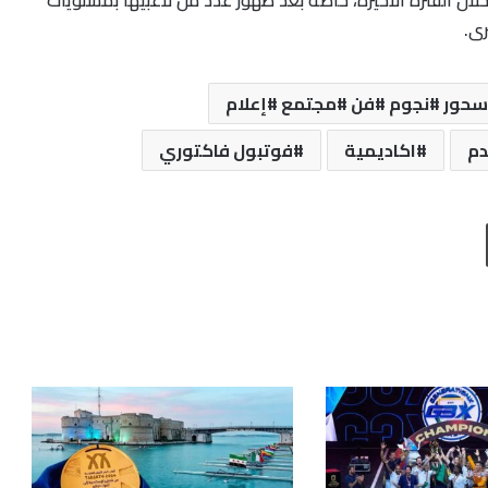
رى.
دم
اكاديمية
فوتبول فاكتوري
طباعة