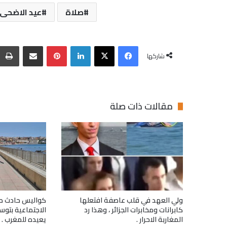
صلاة
عيد الاضحى
فيسبوك
‫X
لينكدإن
بينتيريست
مشاركة عبر البريد
شاركها
مقالات ذات صلة
ولي العهد في قلب عاصفة افتعلها
كواليس حادث ط
كابرانات ومخابرات الجزائر ، وهذا رد
الاجتماعية بتوس
المغاربة الاحرار .
يعيده للمغرب .