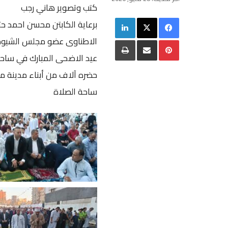
كتب وتصوير هاني رجب
فيسبوك
‫X
لينكدإن
برعاية الكابتن محسن احمد حت
الاطناوى عضو مجلس الشيوخ 
بينتيريست
مشاركة عبر البريد
طباعة
عيد الاضحى المبارك في ساحة 
حضره آلاف من أبناء مدينة مغ
ساحة الصلاة