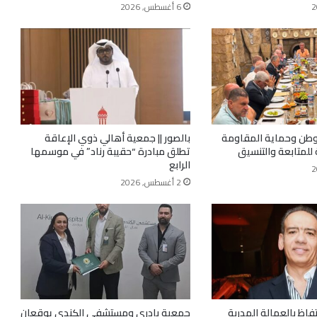
6 أغسطس, 2026
لوطن وحماية المقاومة
بالصور || جمعية أهالي ذوي الإعاقة
 للمتابعة والتنسيق
تطلق مبادرة “حقيبة رناد” في موسمها
الرابع
2 أغسطس, 2026
فاظ بالعمالة المدربة
جمعية بادري ومستشفى الكندي يوقعان