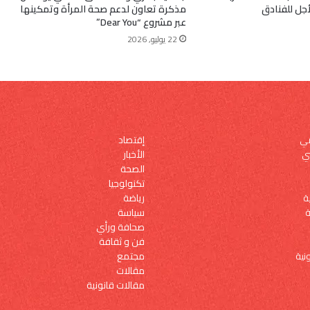
أجل للفنادق
مذكرة تعاون لدعم صحة المرأة وتمكينها
عبر مشروع “Dear You”
22 يوليو, 2026
إقتصاد
مي
الأخبار
ي
الصحة
تكنولوجيا
رياضة
ة
سياسة
ة
صحافة ورأي
فن و ثقافة
مجتمع
نية
مقالات
مقالات قانونية