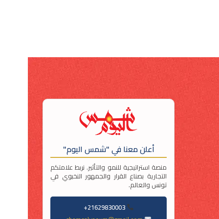
أعلن معنا في "شمس اليوم"
منصة استراتيجية للنمو والتأثير. نربط علامتكم
التجارية بصناع القرار والجمهور النخبوي في
تونس والعالم.
21629830003+