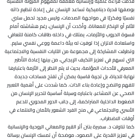
قدمت قراءة علمية وإنسانية معمقة لمفهوم المرونة النفسية
بوصفها قدرة ديناميكية تساعد الإنسان على إعادة تنظيم ذاته
نفسيًا وفكريًا في مواجهة الصدمات، وليس مجرد تحمل سلبي
للألم أو الإنكار للمعاناة. وأكدت أن الإنسان، رغم هشاشته أمام
قسوة الحروب والأزمات، يمتلك في داخله طاقات كامنة للتعافي
واستعادة الاتزان إذا توفرت له بيئة داعمة ووعي نفسي سليم.
وتطرقت المشاركة إلى مجموعة من الآليات النفسية والاجتماعية
التي تسهم في تعزيز التكيف الإيجابي، من بينها إعادة التأطير
المعرفي للأحداث المؤلمة، بحيث لا يتم النظر إلى الأزمة باعتبارها
نهاية للحياة، بل تجربة قاسية يمكن أن تفتح مساحات جديدة
للفهم والنضج وإعادة بناء الذات. كما شددت على أهمية التعبير
الصحي عن المشاعر، باعتباره وسيلة أساسية لتحرير الإنسان من
الضغوط الداخلية المتراكمة، إلى جانب الدور المحوري للدعم
الأسري والاجتماعي في منح الفرد الشعور بالأمان والانتماء في
أوقات الاضطراب.
كما تناولت د. سميرة بنتن أثر القيم والمعاني الروحية والإنسانية
في تعزيز القدرة على الصمود، موضحة أن تمسك الإنسان برسالة