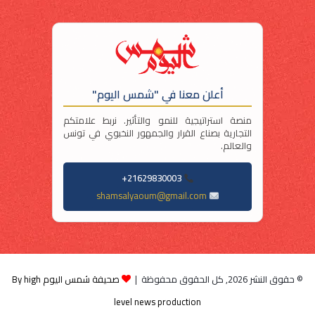
أعلن معنا في "شمس اليوم"
منصة استراتيجية للنمو والتأثير. نربط علامتكم
التجارية بصناع القرار والجمهور النخبوي في تونس
والعالم.
21629830003+
shamsalyaoum@gmail.com
© حقوق النشر 2026, كل الحقوق محفوظة |
صحيفة شمس اليوم By high
level news production