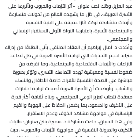
عبد العزيز، وذلك تحت عنوان: «أثر الأزمات والحروب وتأثيرها على
الأسرة العربية»، في ظل ما يشهده العالم من تحولات متسارعة
وأزمات متشابكة تركت آثارًا عميقة على البنية النفسية
والاجتماعية للأسرة، باعتبارها النواة الأولى للاستقرار الإنساني
والمجتمعي.
وأكدت د. آمال إبراهيم أن انعقاد الملتقى يأتي انطلاقًا من إدراك
متزايد لحجم التحديات التي تواجه الأسرة العربية في ظل تصاعد
النزاعات والأزمات الاقتصادية والاجتماعية، وما تفرضه من
ضغوط نفسية ومعيشية تهدد التماسك الأسري، وتؤثر بصورة
مباشرة على الصحة النفسية للأفراد، خاصة الأطفال والنساء
والشباب. وأوضحت أن الأسرة العربية أصبحت تواجه اختبارات
معقدة تتطلب تعزيز الوعي المجتمعي، وبناء ثقافة أكثر قدرة
على التكيف والصمود، بما يضمن الحفاظ على الهوية والقيم
الإنسانية في مواجهة مشاهد الخوف وعدم الاستقرار.
وفي هذا السياق، جاءت مشاركة د. سميرة بنتن بعنوان: «آليات
التكيف والمرونة النفسية في مواجهة الأزمات والحروب»، حيث