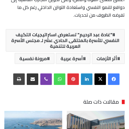
دوافع للنمو النفسي واستعادة التوازن الداخلي رغم كل ما
تفرضه الظروف من تحديات.
"غادة عبد الرحيم" تستعرض استراتيجيات التكيف
النفسي للأسرة بالملتقى الحادي عشر لـ مجلس الأسرة
العربية للتنمية
أثر الأزمات
أسرة عربية
مرونة نفسية
فيسبوك
‫X
لينكدإن
بينتيريست
واتساب
ڤايبر
مشاركة عبر البريد
طباعة
مقالات ذات صلة