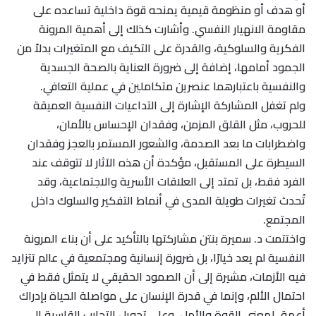
أو هدف أو منظومة قيمية يمنحه قوة داخلية تساعده على
مقاومة الانهيار النفسي. وأشارت كذلك إلى أهمية المرونة
الفكرية والسلوكية، والقدرة على التكيف مع المتغيرات بدلاً من
الجمود أمامها، إضافة إلى ضرورة العناية بالصحة الجسدية
والنفسية باعتبارهما عنصرين متكاملين في عملية التعافي.
ولم تغفل المشاركة الإشارة إلى التداعيات النفسية العميقة
للحروب، مثل القلق المزمن، وفقدان الإحساس بالأمان،
واضطرابات ما بعد الصدمة، والشعور المستمر بالعجز وفقدان
السيطرة على المستقبل، مؤكدة أن هذه الآثار لا تتوقف عند
الفرد فقط، بل تمتد إلى العلاقات الأسرية والاجتماعية، وقد
تُحدث تغيرات طويلة المدى في أنماط التفكير والسلوك داخل
المجتمع.
واختتمت د. سميرة بنتن مشاركتها بالتأكيد على أن بناء المرونة
النفسية لم يعد خيارًا، بل ضرورة إنسانية ومجتمعية في عالم تتزايد
فيه الأزمات، مشيرة إلى أن الصمود الحقيقي لا يتمثل فقط في
احتمال الألم، وإنما في قدرة الإنسان على مواصلة الحياة بإدراك
أعمق لمعنى القوة والأمل، وعلى تحويل التجارب القاسية إلى