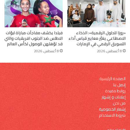
«روزا للحلول الرقمية»: الذكاء
فيلدا يكشف مفاجآت مباراة لبؤات
الاصطناعي يغيّر معايير قياس أداء
الاطلس ضد الجنوب افريقيات والتي
التسويق الرقمي في الإمارات
قد تؤهلهن للوصول لكأس العالم
8 أغسطس, 2026
8 أغسطس, 2026
الصفحة الرئيسية
إتصل بنا
روابط مفيدة
إعلانات و إشهار
من نحن
إشعار الخصوصية
شروط الاستخدام
إقتصاد عالمي